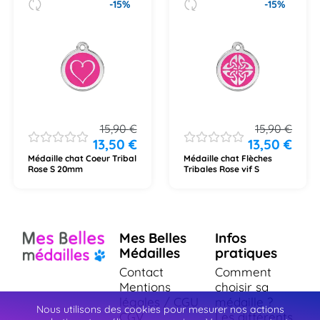
-15%
-15%
15,90
€
15,90
€
13,50
€
13,50
€
Médaille chat Coeur Tribal
Médaille chat Flèches
Rose S 20mm
Tribales Rose vif S
Mes Belles
Infos
Médailles
pratiques
Contact
Comment
Mentions
choisir sa
légales / CGU
médaille ?
Nous utilisons des cookies pour mesurer nos actions
CGV
Les différents