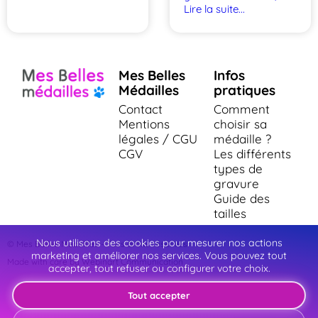
Lire la suite...
Mes Belles
Infos
Médailles
pratiques
Contact
Comment
Mentions
choisir sa
légales / CGU
médaille ?
CGV
Les différents
types de
gravure
Guide des
tailles
Nous utilisons des cookies pour mesurer nos actions
© Mes Belles Medailles - Tous droits réservés
marketing et améliorer nos services. Vous pouvez tout
Made with care by Webinart Communication
accepter, tout refuser ou configurer votre choix.
Tout accepter