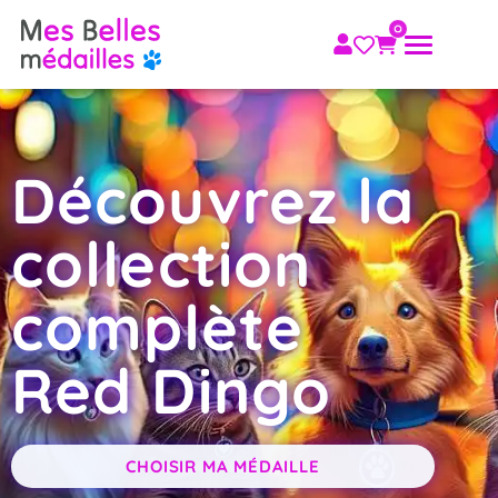
Découvrez la
collection
complète
Red Dingo
CHOISIR MA MÉDAILLE