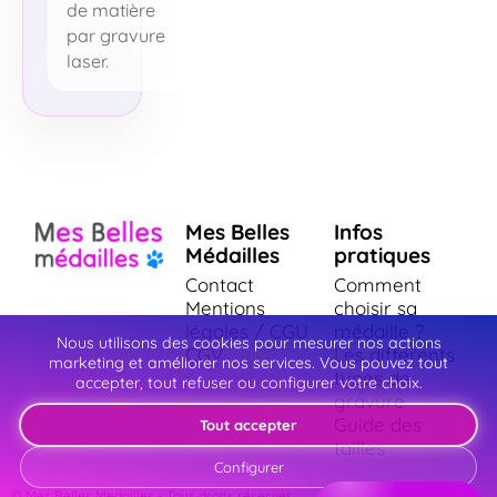
de matière
par gravure
laser.
Mes Belles
Infos
Médailles
pratiques
Contact
Comment
Mentions
choisir sa
légales / CGU
médaille ?
Nous utilisons des cookies pour mesurer nos actions
CGV
Les différents
marketing et améliorer nos services. Vous pouvez tout
types de
accepter, tout refuser ou configurer votre choix.
gravure
Guide des
Tout accepter
tailles
Configurer
© Mes Belles Medailles - Tous droits réservés