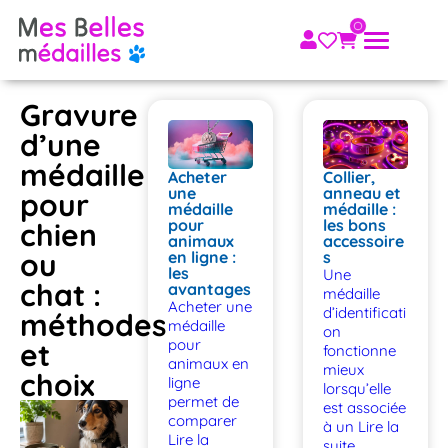
Gravure
d’une
médaille
Acheter
Collier,
une
anneau et
pour
médaille
médaille :
pour
les bons
chien
animaux
accessoire
ou
en ligne :
s
les
Une
chat :
avantages
médaille
Acheter une
d’identificati
méthodes
médaille
on
pour
et
fonctionne
animaux en
mieux
choix
ligne
lorsqu’elle
permet de
est associée
comparer
à un
Lire la
Lire la
suite...