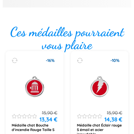
Ces médailles pourraient
vous plaire
-16%
-10%
15,90
€
15,90
€
13,34
€
14,38
€
Médaille chat Bouche
Médaille chat Éclair rouge
d'incendie Rouge Taille S
S émail et acier