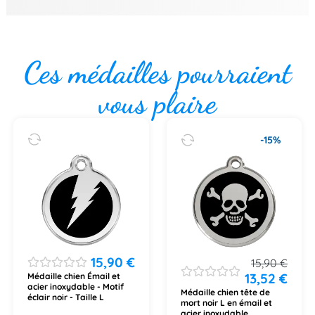
Ces médailles pourraient
vous plaire
-15%
15,90
€
15,90
€
13,52
€
Médaille chien Émail et
acier inoxydable - Motif
Médaille chien tête de
éclair noir - Taille L
mort noir L en émail et
acier inoxydable