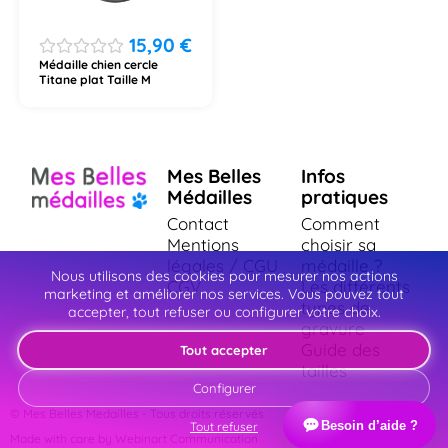
15,90
€
Médaille chien cercle
Titane plat Taille M
Mes Belles
Infos
Médailles
pratiques
Contact
Comment
Mentions
choisir sa
légales / CGU
médaille ?
Nous utilisons des cookies pour mesurer nos actions
CGV
Les différents
marketing et améliorer nos services. Vous pouvez tout
types de
accepter, tout refuser ou configurer votre choix.
gravure
Guide des
Tout accepter
tailles
Configurer
© Mes Belles Medailles - Tous droits réservés
Besoin d’aide ?
Tout refuser
Made with care by Webinart Communication