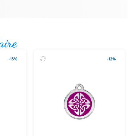
aire
-13%
-12%