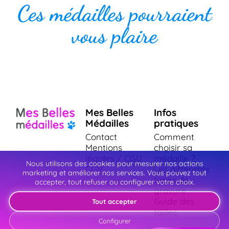
Ces médailles pourraient
vous plaire
Mes Belles
Infos
Médailles
pratiques
Contact
Comment
Mentions
choisir sa
légales / CGU
médaille ?
Nous utilisons des cookies pour mesurer nos actions
CGV
Les différents
marketing et améliorer nos services. Vous pouvez tout
types de
accepter, tout refuser ou configurer votre choix.
gravure
Guide des
Tout accepter
tailles
Configurer