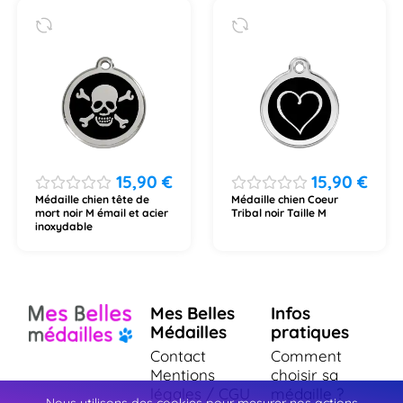
15,90
€
15,90
€
Médaille chien tête de
Médaille chien Coeur
mort noir M émail et acier
Tribal noir Taille M
inoxydable
Mes Belles
Infos
Médailles
pratiques
Contact
Comment
Mentions
choisir sa
légales / CGU
médaille ?