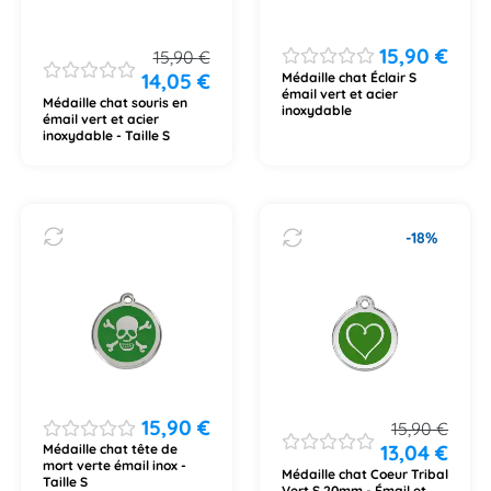
15,90
€
15,90
€
14,05
€
Médaille chat Éclair S
émail vert et acier
Médaille chat souris en
inoxydable
émail vert et acier
inoxydable - Taille S
-18%
15,90
€
15,90
€
13,04
€
Médaille chat tête de
mort verte émail inox -
Médaille chat Coeur Tribal
Taille S
Vert S 20mm - Émail et