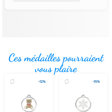
Ces médailles pourraient
vous plaire
-12%
-15%