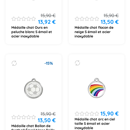
15,90
€
15,90
€
13,92
€
13,50
€
Médaille chat Ours en
Médaille chat flocon de
peluche blanc S émail et
neige S émail et acier
acier inoxydable
inoxydable
-15%
15,90
€
15,90
€
13,50
€
Médaille chat arc en ciel
taille S émail et acier
Médaille chat Ballon de
inoxydable