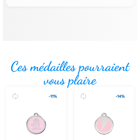
Ces médailles pourraient
vous plaire
-11%
-14%