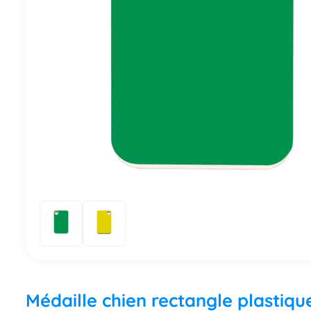
Médaille chien rectangle plastique 