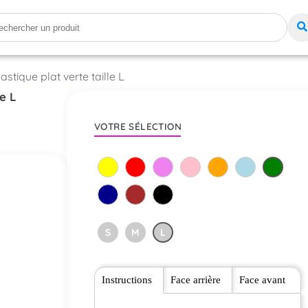
stique plat verte taille L
e L
VOTRE SÉLECTION
S
M
L
Instructions
Face arrière
Face avant