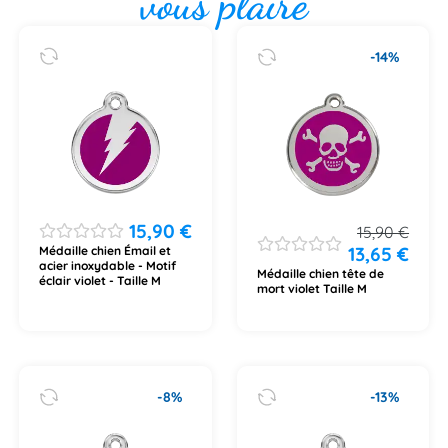
vous plaire
-14%
15,90
€
15,90
€
13,65
€
Médaille chien Émail et
acier inoxydable - Motif
Médaille chien tête de
éclair violet - Taille M
mort violet Taille M
-8%
-13%