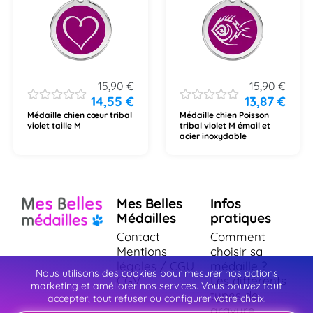
15,90
€
15,90
€
14,55
€
13,87
€
Médaille chien cœur tribal
Médaille chien Poisson
violet taille M
tribal violet M émail et
acier inoxydable
Mes Belles
Infos
Médailles
pratiques
Contact
Comment
Mentions
choisir sa
légales / CGU
médaille ?
Nous utilisons des cookies pour mesurer nos actions
CGV
Les différents
marketing et améliorer nos services. Vous pouvez tout
types de
accepter, tout refuser ou configurer votre choix.
gravure