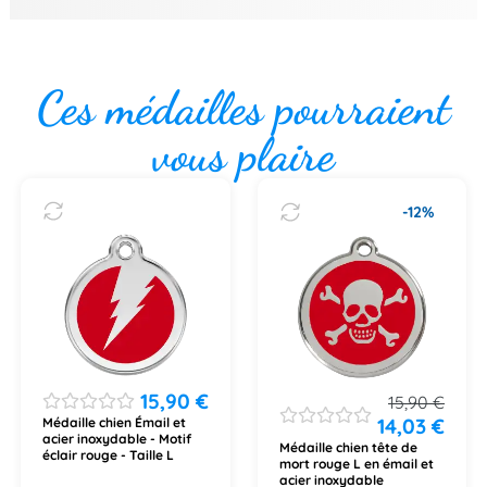
Ces médailles pourraient
vous plaire
-12%
15,90
€
15,90
€
14,03
€
Médaille chien Émail et
acier inoxydable - Motif
Médaille chien tête de
éclair rouge - Taille L
mort rouge L en émail et
acier inoxydable