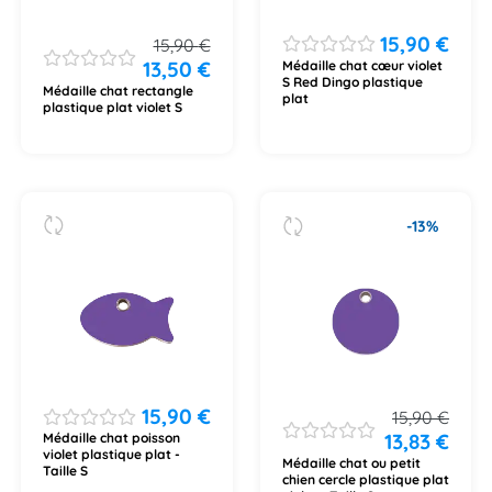
15,90
€
15,90
€
13,50
€
Médaille chat cœur violet
S Red Dingo plastique
Médaille chat rectangle
plat
plastique plat violet S
-13%
15,90
€
15,90
€
13,83
€
Médaille chat poisson
violet plastique plat -
Médaille chat ou petit
Taille S
chien cercle plastique plat