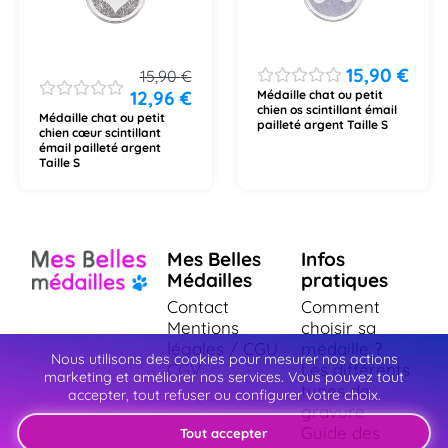
15,90
€
15,90
€
12,96
€
Médaille chat ou petit
chien os scintillant émail
Médaille chat ou petit
pailleté argent Taille S
chien cœur scintillant
émail pailleté argent
Taille S
Mes Belles
Infos
Médailles
pratiques
Contact
Comment
Mentions
choisir sa
légales / CGU
médaille ?
Nous utilisons des cookies pour mesurer nos actions
CGV
Les différents
marketing et améliorer nos services. Vous pouvez tout
types de
accepter, tout refuser ou configurer votre choix.
gravure
Guide des
Tout accepter