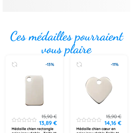
Ces médailles pourraient
vous plaire
-13%
-11%
15,90
€
15,90
€
13,89
€
14,16
€
Médaille chien rectangle
Médaille chien cœur en