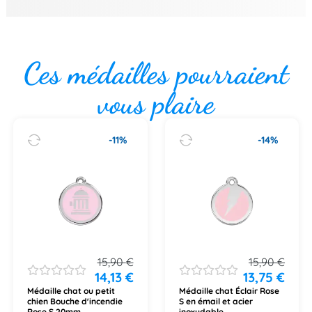
Ces médailles pourraient
vous plaire
-11%
-14%
15,90
€
15,90
€
14,13
€
13,75
€
Médaille chat ou petit
Médaille chat Éclair Rose
chien Bouche d'incendie
S en émail et acier
Rose S 20mm
inoxydable