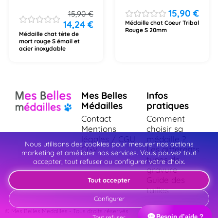
15,90
€
15,90
€
14,24
€
Médaille chat Coeur Tribal
Rouge S 20mm
Médaille chat tête de
mort rouge S émail et
acier inoxydable
Mes Belles
Infos
Médailles
pratiques
Contact
Comment
Mentions
choisir sa
légales / CGU
médaille ?
Nous utilisons des cookies pour mesurer nos actions
CGV
Les différents
marketing et améliorer nos services. Vous pouvez tout
types de
accepter, tout refuser ou configurer votre choix.
gravure
Guide des
Tout accepter
tailles
Configurer
© Mes Belles Medailles - Tous droits réservés
Besoin d’aide ?
Tout refuser