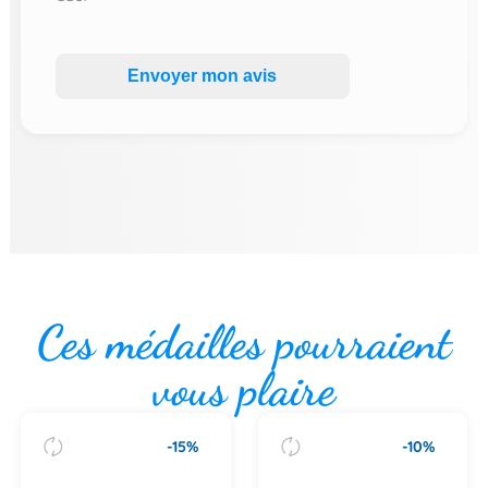
Envoyer mon avis
Ces médailles pourraient
vous plaire
-15%
-10%