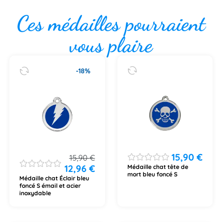
Ces médailles pourraient
vous plaire
-18%
15,90
€
15,90
€
12,96
€
Médaille chat tête de
mort bleu foncé S
Médaille chat Éclair bleu
foncé S émail et acier
inoxydable