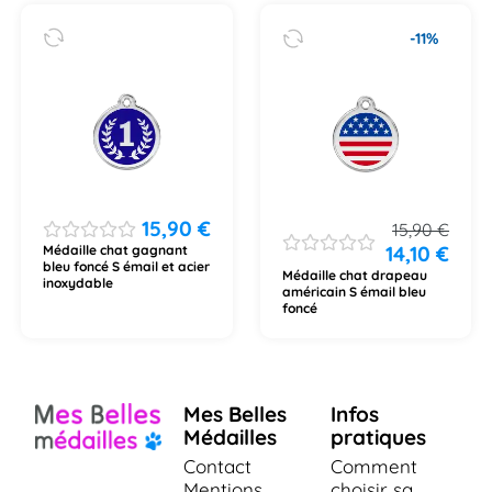
-11%
15,90
€
15,90
€
14,10
€
Médaille chat gagnant
bleu foncé S émail et acier
Médaille chat drapeau
inoxydable
américain S émail bleu
foncé
Mes Belles
Infos
Médailles
pratiques
Contact
Comment
Mentions
choisir sa