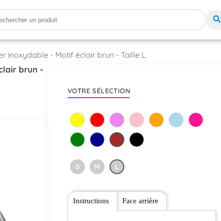
r inoxydable - Motif éclair brun - Taille L
lair brun -
VOTRE SÉLECTION
S
M
L
Instructions
Face arrière