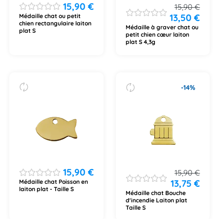
15,90
€
15,90
€
13,50
€
Médaille chat ou petit
chien rectangulaire laiton
Médaille à graver chat ou
plat S
petit chien cœur laiton
plat S 4,3g
-14%
15,90
€
15,90
€
13,75
€
Médaille chat Poisson en
laiton plat - Taille S
Médaille chat Bouche
d'incendie Laiton plat
Taille S