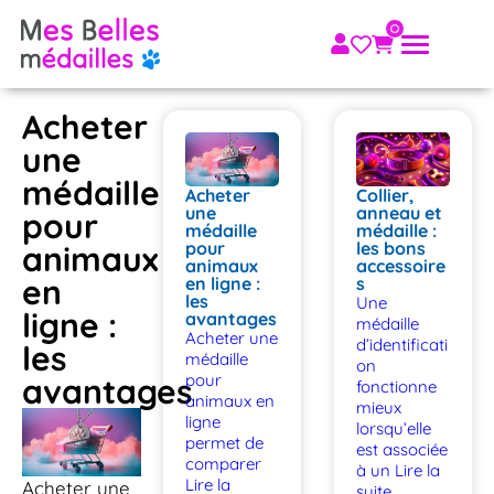
Acheter
une
médaille
Acheter
Collier,
une
anneau et
pour
médaille
médaille :
pour
les bons
animaux
animaux
accessoire
en
en ligne :
s
les
Une
ligne :
avantages
médaille
Acheter une
d’identificati
les
médaille
on
pour
avantages
fonctionne
animaux en
mieux
ligne
lorsqu’elle
permet de
est associée
comparer
à un
Lire la
Lire la
Acheter une
suite...