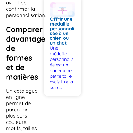
avant de
confirmer la
personnalisation.
Offrir une
médaille
Comparer
personnali
sée à un
davantage
chien ou
un chat
de
Une
médaille
formes
personnalis
ée est un
et de
cadeau de
matières
petite taille,
mais
Lire la
suite...
Un catalogue
en ligne
permet de
parcourir
plusieurs
couleurs,
motifs, tailles