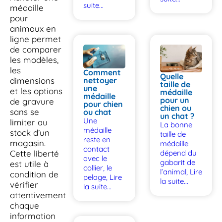
suite...
médaille
pour
animaux en
ligne permet
de comparer
les modèles,
les
Comment
Quelle
dimensions
nettoyer
taille de
une
et les options
médaille
médaille
pour un
de gravure
pour chien
chien ou
sans se
ou chat
un chat ?
Une
limiter au
La bonne
médaille
stock d’un
taille de
reste en
magasin.
médaille
contact
Cette liberté
dépend du
avec le
gabarit de
est utile à
collier, le
l’animal,
Lire
condition de
pelage,
Lire
la suite...
vérifier
la suite...
attentivement
chaque
information