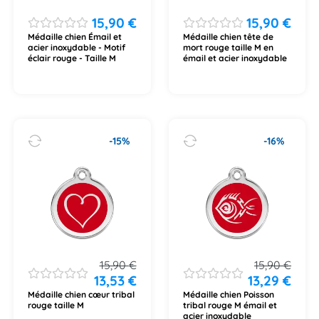
15,90
€
15,90
€
Médaille chien Émail et
Médaille chien tête de
acier inoxydable - Motif
mort rouge taille M en
éclair rouge - Taille M
émail et acier inoxydable
-15%
-16%
15,90
€
15,90
€
13,53
€
13,29
€
Médaille chien cœur tribal
Médaille chien Poisson
rouge taille M
tribal rouge M émail et
acier inoxydable