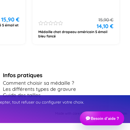
15,90
€
15,90
€
14,10
€
 S émail et
Médaille chat drapeau américain S émail
bleu foncé
Infos pratiques
Comment choisir sa médaille ?
Les différents types de gravure
Guide des tailles
ter, tout refuser ou configurer votre choix.
Made with care by Webinart Communication
Besoin d’aide ?