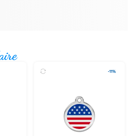
aire
-11%