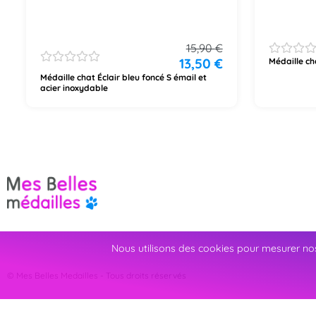
15,90
€
13,50
€
Médaille ch
Médaille chat Éclair bleu foncé S émail et
acier inoxydable
Nous utilisons des cookies pour mesurer nos
© Mes Belles Medailles - Tous droits réservés