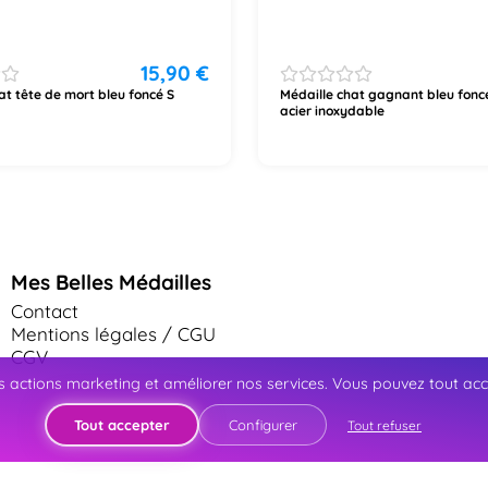
15,90
€
at tête de mort bleu foncé S
Médaille chat gagnant bleu foncé
acier inoxydable
Mes Belles Médailles
Contact
Mentions légales / CGU
CGV
 actions marketing et améliorer nos services. Vous pouvez tout accep
Tout accepter
Configurer
Tout refuser