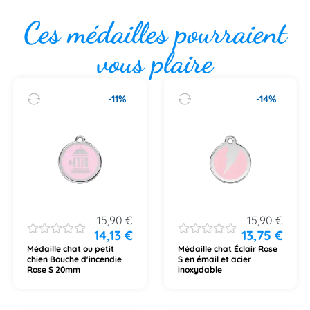
Ces médailles pourraient
vous plaire
-11%
-14%
15,90
€
15,90
€
14,13
€
13,75
€
Médaille chat ou petit
Médaille chat Éclair Rose
chien Bouche d'incendie
S en émail et acier
Rose S 20mm
inoxydable