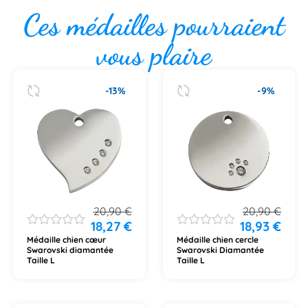
Ces médailles pourraient
vous plaire
-13%
-9%
20,90
€
20,90
€
18,27
€
18,93
€
Médaille chien cœur
Médaille chien cercle
Swarovski diamantée
Swarovski Diamantée
Taille L
Taille L