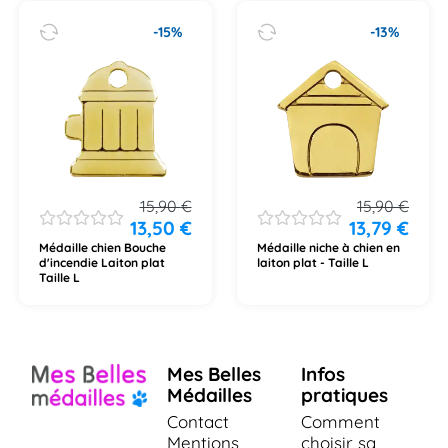
-15%
-13%
15,90
€
15,90
€
13,50
€
13,79
€
Médaille chien Bouche
Médaille niche à chien en
d'incendie Laiton plat
laiton plat - Taille L
Taille L
Mes Belles
Infos
Médailles
pratiques
Contact
Comment
Mentions
choisir sa