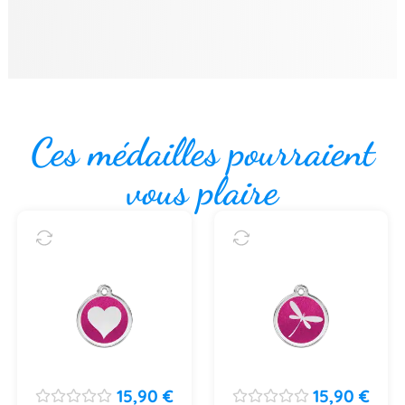
Ces médailles pourraient
vous plaire
15,90
€
15,90
€