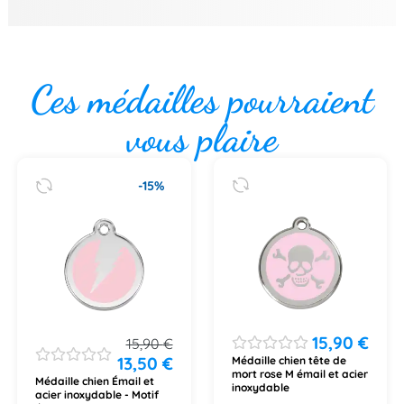
Ces médailles pourraient
vous plaire
-15%
15,90
€
15,90
€
13,50
€
Médaille chien tête de
mort rose M émail et acier
Médaille chien Émail et
inoxydable
acier inoxydable - Motif