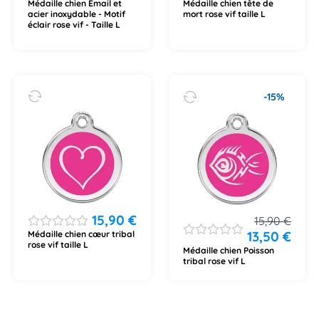
Médaille chien Émail et
Médaille chien tête de
acier inoxydable - Motif
mort rose vif taille L
éclair rose vif - Taille L
-15%
15,90
€
15,90
€
13,50
€
Médaille chien cœur tribal
rose vif taille L
Médaille chien Poisson
tribal rose vif L