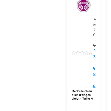
1
5,
9
0
€
1
3
,
9
8
€
Médaille chien
ailes d'anges
violet - Taille M