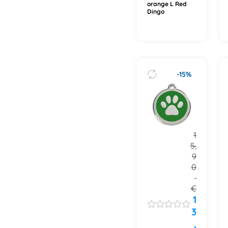
orange L Red
Dingo
-15%
1
5,
9
0
€
1
3
,