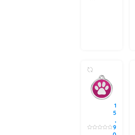
1
5
,
9
0