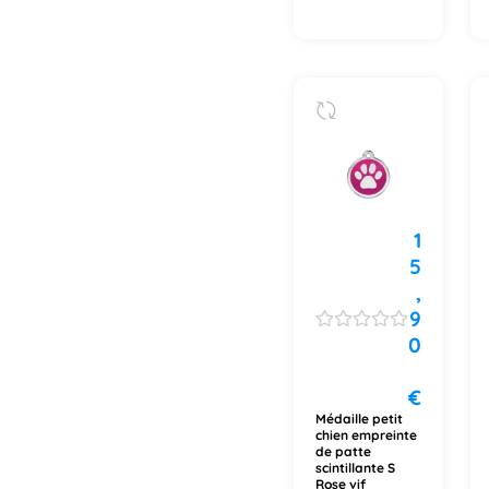
1
5
,
9
0
€
Médaille petit
chien empreinte
de patte
scintillante S
Rose vif