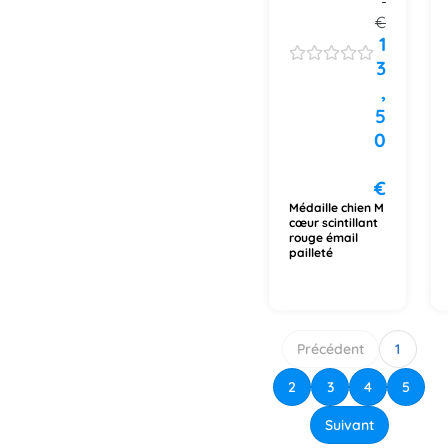
€
1
3
,
5
0
€
Médaille chien M
cœur scintillant
rouge émail
pailleté
Précédent
1
2
3
4
5
Suivant