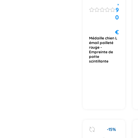
,
9
0
€
Médaille chien L
émail pailleté
rouge -
Empreinte de
patte
scintillante
-15%