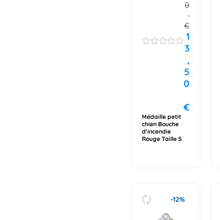
0
€
1
3
,
5
0
€
Médaille petit
chien Bouche
d'incendie
Rouge Taille S
-12%