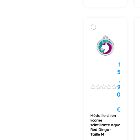
1
5
,
9
0
€
Médaille chien
licorne
scintillante aqua
Red Dingo -
Taille M