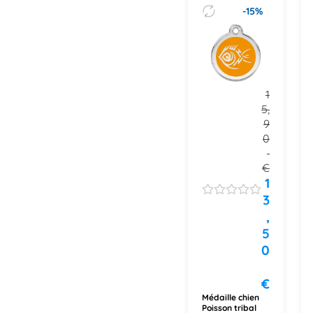
-15%
1
5,
9
0
€
1
3
,
5
0
€
Médaille chien
Poisson tribal