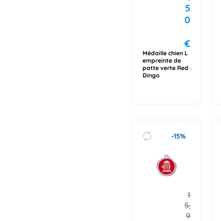
5
0
€
Médaille chien L
empreinte de
patte verte Red
Dingo
-15%
1
5,
9