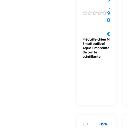
,
9
0
€
Médaille chien M
Émail pailleté
Aqua Empreinte
de patte
scintillante
-15%