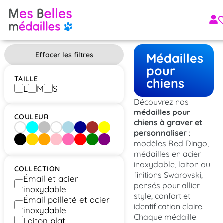
Effacer les filtres
Médailles
pour
TAILLE
chiens
L
M
S
Découvrez nos
médailles pour
COULEUR
chiens à graver et
[aucun]
Aqua
Argent
Blanc
Bleu clair
Bleu foncé
Brun
Jaune
personnaliser
:
modèles Red Dingo,
Noir
Or
Orange
Rose
Rose vif
Rouge
Vert
Violet
médailles en acier
inoxydable, laiton ou
COLLECTION
finitions Swarovski,
Émail et acier
pensés pour allier
inoxydable
style, confort et
Émail pailleté et acier
identification claire.
inoxydable
Chaque médaille
Laiton plat