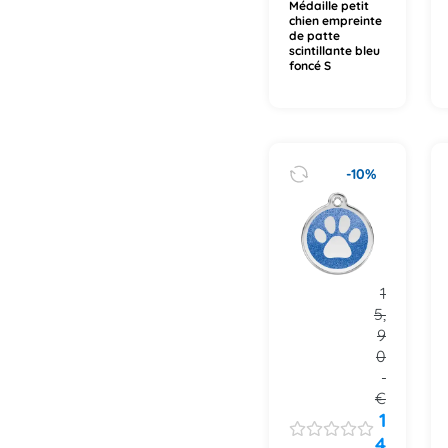
Médaille petit
chien empreinte
de patte
scintillante bleu
foncé S
-10%
1
5,
9
0
€
1
4