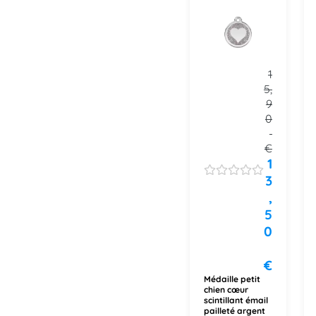
1
5,
9
0
€
1
3
,
5
0
€
Médaille petit
chien cœur
scintillant émail
pailleté argent