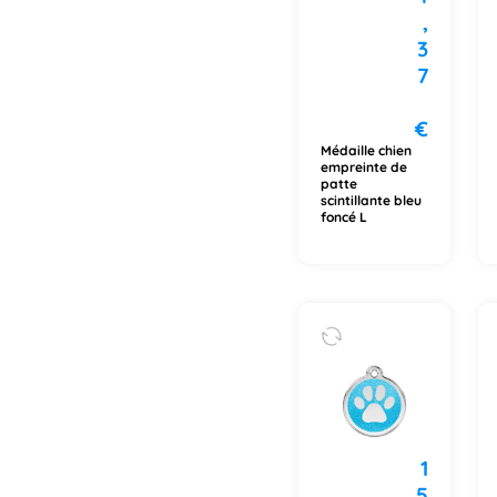
,
3
7
€
Médaille chien
empreinte de
patte
scintillante bleu
foncé L
1
5