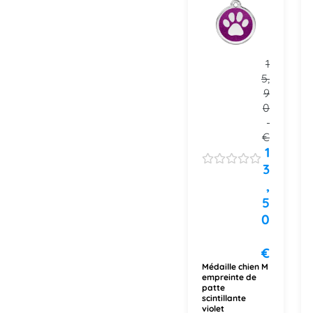
1
5,
9
0
€
1
3
,
5
0
€
Médaille chien M
empreinte de
patte
scintillante
violet