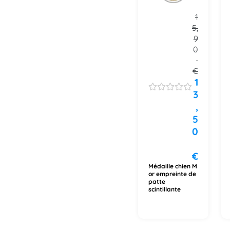
1
5,
9
0
€
1
3
,
5
0
€
Médaille chien M
or empreinte de
patte
scintillante