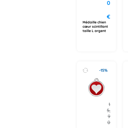
0
€
Médaille chien
cœur scintillant
taille L argent
-15%
1
5,
9
0