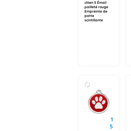
chien S Émail
pailleté rouge
Empreinte de
patte
scintillante
1
5