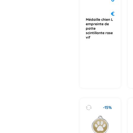
€
Médaille chien L
empreinte de
patte
scintillante rose
vif
-15%