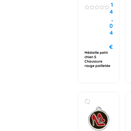
1
4
,
0
4
€
Médaille petit
chien S
Chaussure
rouge pailletée