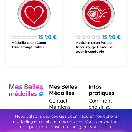
15,90
€
15,90
€
Médaille chien Coeur
Médaille chien Poisson
Tribal rouge taille L
tribal rouge L émail et
acier inoxydable
Mes Belles
Infos
Médailles
pratiques
Contact
Comment
Mentions
choisir sa
légales / CGU
médaille ?
Nous utilisons des cookies pour mesurer nos actions
CGV
Les différents
marketing et améliorer nos services. Vous pouvez tout
types de
accepter, tout refuser ou configurer votre choix.
gravure