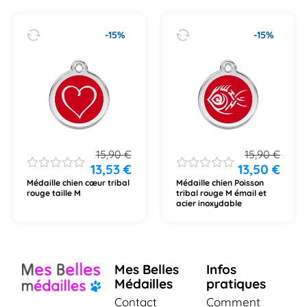
-15%
-15%
15,90
€
15,90
€
13,53
€
13,50
€
Médaille chien cœur tribal
Médaille chien Poisson
rouge taille M
tribal rouge M émail et
acier inoxydable
Mes Belles
Infos
Médailles
pratiques
Contact
Comment