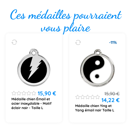
Ces médailles pourraient
vous plaire
-11%
15,90
€
15,90
€
14,22
€
Médaille chien Émail et
acier inoxydable - Motif
Médaille chien Ying et
éclair noir - Taille L
Yang émail noir Taille L