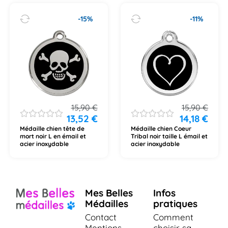
-15%
-11%
15,90
€
15,90
€
13,52
€
14,18
€
Médaille chien tête de
Médaille chien Coeur
mort noir L en émail et
Tribal noir taille L émail et
acier inoxydable
acier inoxydable
Mes Belles
Infos
Médailles
pratiques
Contact
Comment
Mentions
choisir sa