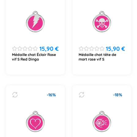
15,90
€
15,90
€
Médaille chat Éclair Rose
Médaille chat tête de
vif S Red Dingo
mort rose vif S
-16%
-18%