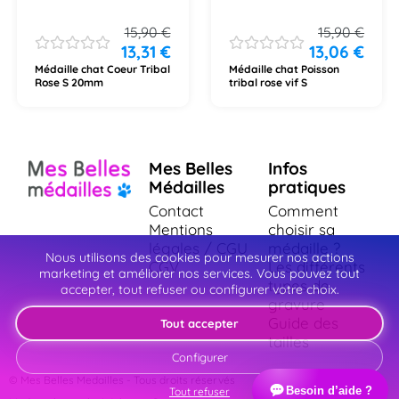
15,90
€
15,90
€
13,31
€
13,06
€
Médaille chat Coeur Tribal
Médaille chat Poisson
Rose S 20mm
tribal rose vif S
Mes Belles
Infos
Médailles
pratiques
Contact
Comment
Mentions
choisir sa
légales / CGU
médaille ?
Nous utilisons des cookies pour mesurer nos actions
CGV
Les différents
marketing et améliorer nos services. Vous pouvez tout
types de
accepter, tout refuser ou configurer votre choix.
gravure
Guide des
Tout accepter
tailles
Configurer
© Mes Belles Medailles - Tous droits réservés
Besoin d’aide ?
Tout refuser