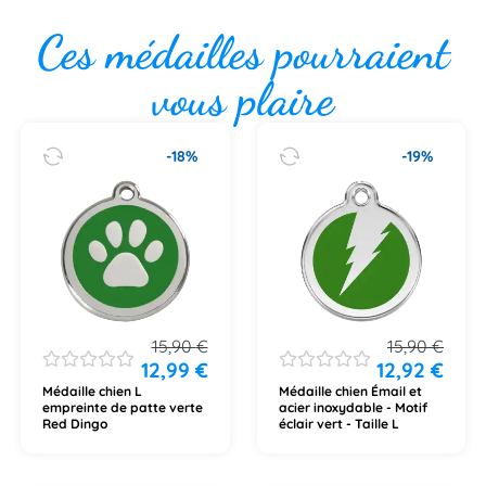
Ces médailles pourraient
vous plaire
-18%
-19%
15,90
€
15,90
€
12,99
€
12,92
€
Médaille chien L
Médaille chien Émail et
empreinte de patte verte
acier inoxydable - Motif
Red Dingo
éclair vert - Taille L