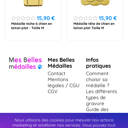
15,90
€
15,90
€
Médaille niche à chien en
Médaille tête de chien en
laiton plat - Taille M
laiton plat Taille M
Mes Belles
Infos
Médailles
pratiques
Contact
Comment
Mentions
choisir sa
légales / CGU
médaille ?
CGV
Les différents
types de
gravure
Guide des
tailles
Nous utilisons des cookies pour mesurer nos actions
marketing et améliorer nos services. Vous pouvez tout
© Mes Belles Medailles - Tous droits réservés