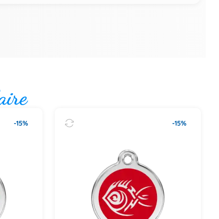
aire
-15%
-15%