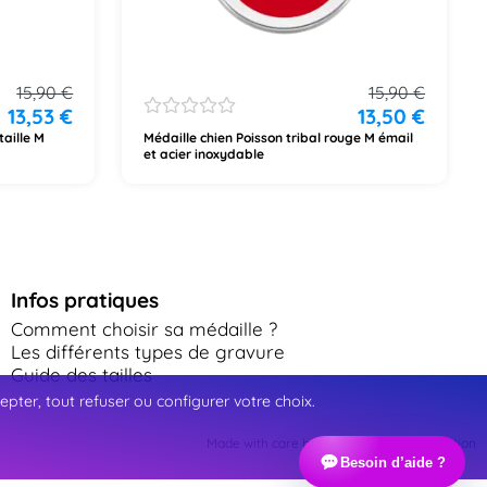
15,90
€
15,90
€
13,53
€
13,50
€
taille M
Médaille chien Poisson tribal rouge M émail
et acier inoxydable
Infos pratiques
Comment choisir sa médaille ?
Les différents types de gravure
Guide des tailles
ter, tout refuser ou configurer votre choix.
Made with care by Webinart Communication
Besoin d’aide ?