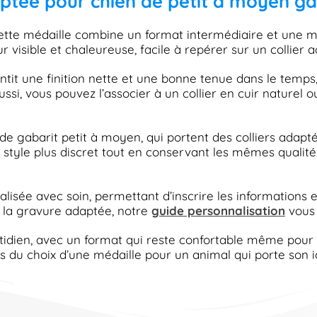
aptée pour chien de petit à moyen ga
cette médaille combine un format intermédiaire et une m
isible et chaleureuse, facile à repérer sur un collier a
antit une finition nette et une bonne tenue dans le temp
ssi, vous pouvez l’associer à un collier en cuir naturel 
 de gabarit petit à moyen, qui portent des colliers adap
un style plus discret tout en conservant les mêmes qualit
lisée avec soin, permettant d’inscrire les informations ess
r la gravure adaptée, notre
guide personnalisation
vous
tidien, avec un format qui reste confortable même pour l
rs du choix d’une médaille pour un animal qui porte son 