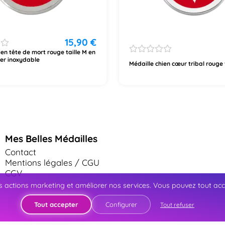
15,90
€
ien tête de mort rouge taille M en
ier inoxydable
Médaille chien cœur tribal rouge 
Mes Belles Médailles
Contact
Mentions légales / CGU
CGV
 actions marketing et améliorer nos services. Vous pouvez tout accep
Tout accepter
Configurer
Tout refuser