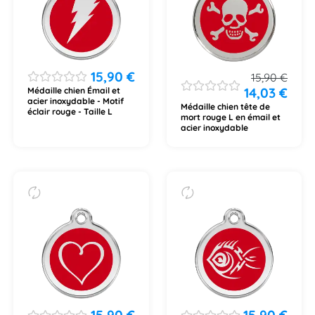
15,90
€
15,90
€
14,03
€
Médaille chien Émail et
acier inoxydable - Motif
Médaille chien tête de
éclair rouge - Taille L
mort rouge L en émail et
acier inoxydable