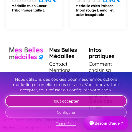
15,90
€
15,90
€
Médaille chien Coeur
Médaille chien Poisson
Tribal rouge taille L
tribal rouge L émail et
acier inoxydable
Mes Belles
Infos
Médailles
pratiques
Contact
Comment
Mentions
choisir sa
légales / CGU
médaille ?
Nous utilisons des cookies pour mesurer nos actions
CGV
Les différents
marketing et améliorer nos services. Vous pouvez tout
types de
accepter, tout refuser ou configurer votre choix.
gravure
Guide des
Tout accepter
tailles
Configurer
© Mes Belles Medailles - Tous droits réservés
Besoin d’aide ?
Tout refuser
Made with care by Webinart Communication