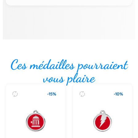
Ces médailles pourraient
vous plaire
-15%
-10%