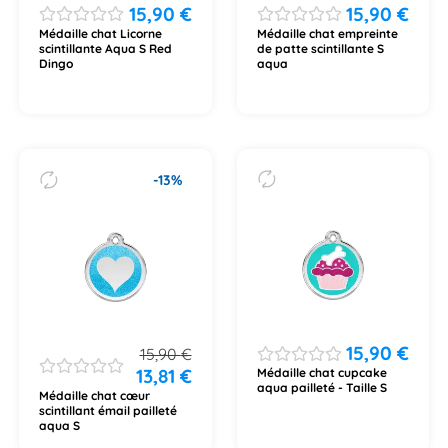
15,90
€
15,90
€
Médaille chat Licorne
Médaille chat empreinte
scintillante Aqua S Red
de patte scintillante S
Dingo
aqua
-13%
15,90
€
15,90
€
13,81
€
Médaille chat cupcake
aqua pailleté - Taille S
Médaille chat cœur
scintillant émail pailleté
aqua S