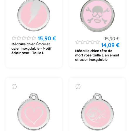
15,90
€
15,90
€
14,09
€
Médaille chien Émail et
acier inoxydable - Motif
Médaille chien tête de
éclair rose - Taille L
mort rose taille L en émail
et acier inoxydable