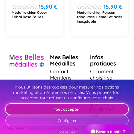
15,90
€
15,90
€
Médaille chien Coeur
Médaille chien Poisson
Tribal Rose Taille L
tribal rose L émail et acier
inoxydable
Mes Belles
Infos
Médailles
pratiques
Contact
Comment
Mentions
choisir sa
légales / CGU
médaille ?
Nous utilisons des cookies pour mesurer nos actions
CGV
Les différents
marketing et améliorer nos services. Vous pouvez tout
types de
accepter, tout refuser ou configurer votre choix.
gravure
Guide des
Tout accepter
tailles
Configurer
© Mes Belles Medailles - Tous droits réservés
Besoin d’aide ?
Tout refuser