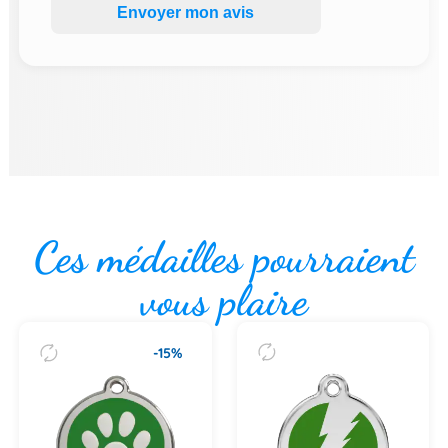
Envoyer mon avis
Ces médailles pourraient
vous plaire
-15%