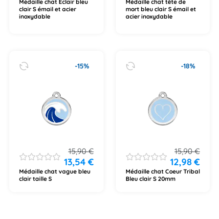
Médaille chat Éclair bleu
Médaille chat tête de
clair S émail et acier
mort bleu clair S émail et
inoxydable
acier inoxydable
-15%
-18%
15,90
€
15,90
€
13,54
€
12,98
€
Médaille chat vague bleu
Médaille chat Coeur Tribal
clair taille S
Bleu clair S 20mm