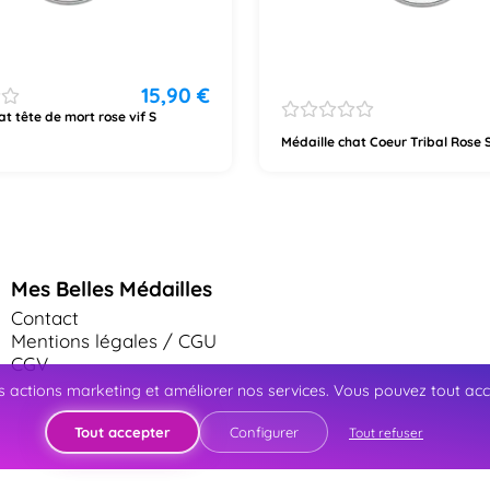
15,90
€
at tête de mort rose vif S
Médaille chat Coeur Tribal Rose
Mes Belles Médailles
Contact
Mentions légales / CGU
CGV
 actions marketing et améliorer nos services. Vous pouvez tout accep
Tout accepter
Configurer
Tout refuser