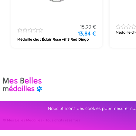
15,90
€
13,84
€
Médaille ch
Médaille chat Éclair Rose vif S Red Dingo
Nous utilisons des cookies pour mesurer nos
© Mes Belles Medailles - Tous droits réservés