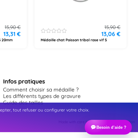
15,90
€
15,90
€
13,31
€
13,06
€
 S 20mm
Médaille chat Poisson tribal rose vif S
Infos pratiques
Comment choisir sa médaille ?
Les différents types de gravure
Guide des tailles
ter, tout refuser ou configurer votre choix.
Made with care by Webinart Communication
Besoin d’aide ?