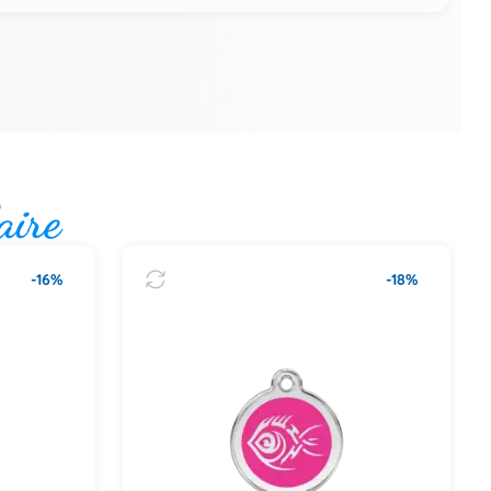
aire
-16%
-18%