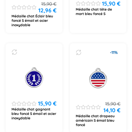
15,90
€
15,90
€
12,96
€
Médaille chat tête de
mort bleu foncé S
Médaille chat Éclair bleu
foncé S émail et acier
inoxydable
-11%
15,90
€
15,90
€
14,10
€
Médaille chat gagnant
bleu foncé S émail et acier
Médaille chat drapeau
inoxydable
américain S émail bleu
foncé