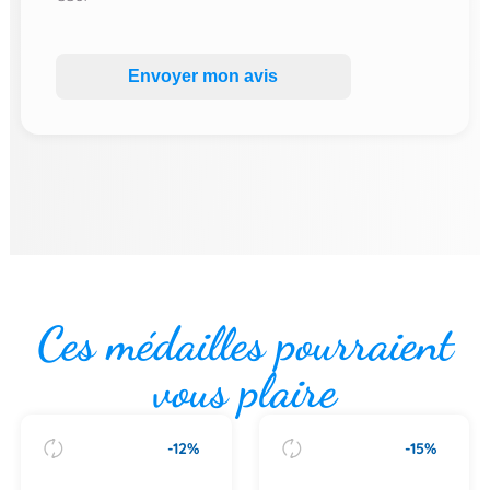
Envoyer mon avis
Ces médailles pourraient
vous plaire
-12%
-15%