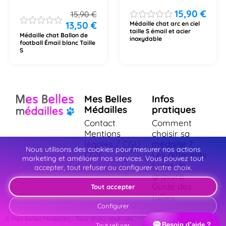
15,90
€
15,90
€
13,50
€
Médaille chat arc en ciel
taille S émail et acier
Médaille chat Ballon de
inoxydable
football Émail blanc Taille
S
Mes Belles
Infos
Médailles
pratiques
Contact
Comment
Mentions
choisir sa
légales / CGU
médaille ?
Nous utilisons des cookies pour mesurer nos actions
CGV
Les différents
marketing et améliorer nos services. Vous pouvez tout
types de
accepter, tout refuser ou configurer votre choix.
gravure
Guide des
Tout accepter
tailles
Configurer
© Mes Belles Medailles - Tous droits réservés
Besoin d’aide ?
Tout refuser