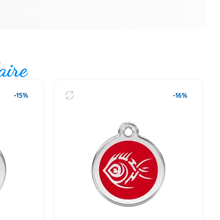
aire
-15%
-16%